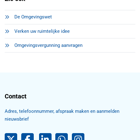
De Omgevingswet
Verken uw ruimtelijke idee
Omgevingsvergunning aanvragen
Contact
Adres, telefoonnummer, afspraak maken en aanmelden
nieuwsbrief
Pijnacker-Nootdorp op Twitter
Facebook
LinkedIn Pijnacker-Nootdorp,
Pijnacker-Nootdorp WhatsApp
Pijnacker-Nootdorp Inst