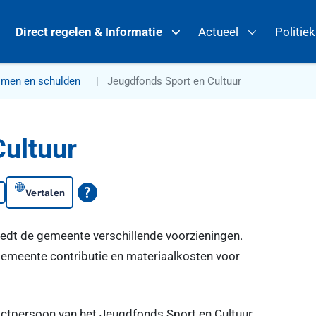
Direct regelen & Informatie
Actueel
Politie
omen en schulden
Jeugdfonds Sport en Cultuur
Cultuur
Vertalen
edt de gemeente verschillende voorzieningen.
gemeente contributie en materiaalkosten voor
actpersoon van het Jeugdfonds Sport en Cultuur,