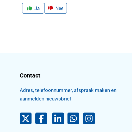
Ja
Nee
Contact
Adres, telefoonnummer, afspraak maken en
aanmelden nieuwsbrief
Pijnacker-Nootdorp op Twitter
Facebook
LinkedIn Pijnacker-Nootdorp
Pijnacker-Nootdorp 
Pijnacker-Noo