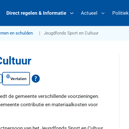
Direct regelen & Informatie
Actueel
Politie
omen en schulden
Jeugdfonds Sport en Cultuur
Cultuur
Vertalen
edt de gemeente verschillende voorzieningen.
gemeente contributie en materiaalkosten voor
actpersoon van het Jeugdfonds Sport en Cultuur,