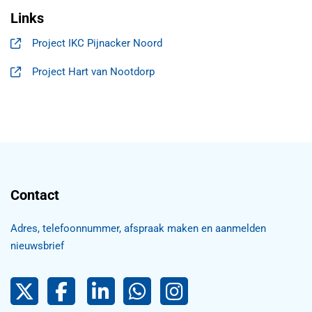
Links
Project IKC Pijnacker Noord
, opent in een nieuw tabblad
Project Hart van Nootdorp
, opent in een nieuw tabblad
Contact
Adres, telefoonnummer, afspraak maken en aanmelden
nieuwsbrief
Pijnacker-Nootdorp op Twitter
Facebook
LinkedIn Pijnacker-Nootdorp,
Pijnacker-Nootdorp WhatsApp
Pijnacker-Nootdorp Inst