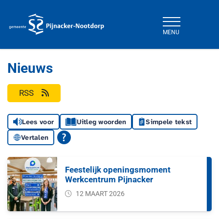
MENU
Gemeente Pijnacker-Nootdorp
Nieuws
RSS
Lees voor
Uitleg woorden
Simpele tekst
Vertalen
Feestelijk openingsmoment
Werkcentrum Pijnacker
12 MAART 2026