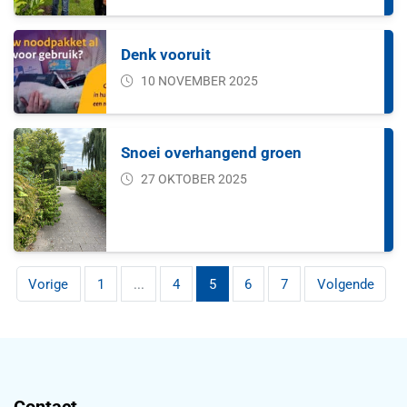
Denk vooruit
10 NOVEMBER 2025
Snoei overhangend groen
27 OKTOBER 2025
Pagina
Pagina
Pagina
Pagina
Pagina
Vorige
1
...
4
5
6
7
Volgende