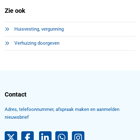
Zie ook
Huisvesting, vergunning
Verhuizing doorgeven
Contact
Adres, telefoonnummer, afspraak maken en aanmelden
nieuwsbrief
Pijnacker-Nootdorp op Twitter
Facebook
LinkedIn Pijnacker-Nootdorp,
Pijnacker-Nootdorp WhatsApp
Pijnacker-Nootdorp Inst