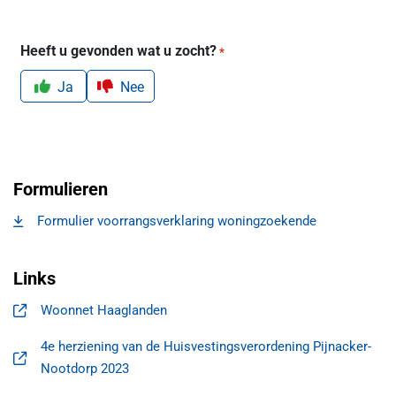
Heeft u gevonden wat u zocht?
*
Ja
Nee
Formulieren
Formulier voorrangsverklaring woningzoekende
, opent in een nieuw tabblad
Links
Woonnet Haaglanden
, opent in een nieuw tabblad
4e herziening van de Huisvestingsverordening Pijnacker-
, opent in een nieuw tabblad
Nootdorp 2023