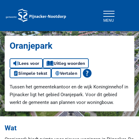
MENU
Gemeente Pijnacker-Nootdorp
Oranjepark
Lees voor
Uitleg woorden
Simpele tekst
Vertalen
Tussen het gemeentekantoor en de wijk Koninginnehof in
Pijnacker ligt het gebied Oranjepark. Voor dit gebied
werkt de gemeente aan plannen voor woningbouw.
Wat