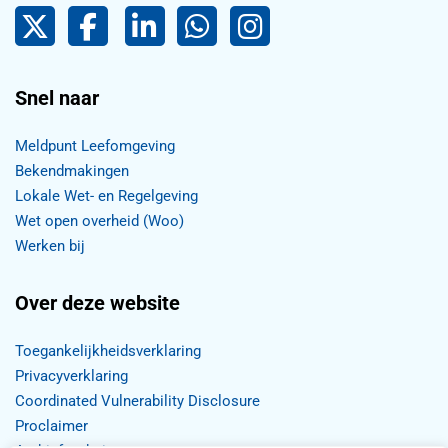
Pijnacker-Nootdorp op Twitter
Facebook
LinkedIn Pijnacker-Nootdorp,
Pijnacker-Nootdorp WhatsApp
Pijnacker-Nootdorp Inst
Snel naar
Meldpunt Leefomgeving
Bekendmakingen
Lokale Wet- en Regelgeving
Wet open overheid (Woo)
Werken bij
Over deze website
Toegankelijkheidsverklaring
Privacyverklaring
Coordinated Vulnerability Disclosure
Proclaimer