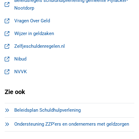
Beleidsregels schuldhulpverlening gemeente Pijnacker-
, opent in een nieuw tabblad
Nootdorp
Vragen Over Geld
, opent in een nieuw tabblad
Wijzer in geldzaken
, opent in een nieuw tabblad
Zelfjeschuldenregelen.nl
, opent in een nieuw tabblad
Nibud
, opent in een nieuw tabblad
NVVK
, opent in een nieuw tabblad
Zie ook
Beleidsplan Schuldhulpverlening
Ondersteuning ZZP’ers en ondernemers met geldzorgen