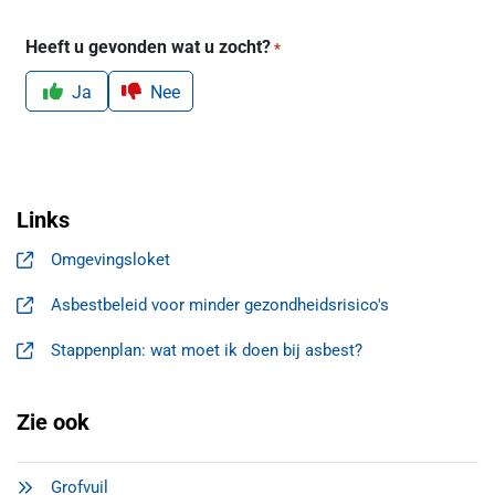
Heeft u gevonden wat u zocht?
*
Ja
Nee
Links
Omgevingsloket
, opent in een nieuw tabblad
Asbestbeleid voor minder gezondheidsrisico's
, opent in een nieuw tabblad
Stappenplan: wat moet ik doen bij asbest?
, opent in een nieuw tabblad
Zie ook
Grofvuil