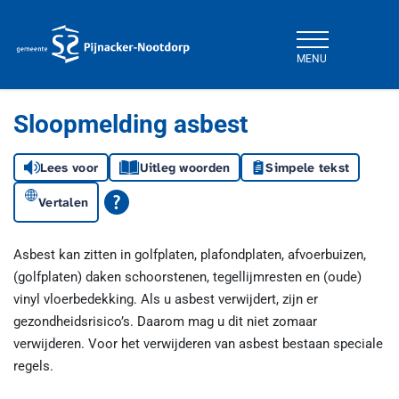
MENU
Gemeente Pijnacker-Nootdorp
Sloopmelding asbest
Lees voor
Uitleg woorden
Simpele tekst
Vertalen
Asbest kan zitten in golfplaten, plafondplaten, afvoerbuizen,
(golfplaten) daken schoorstenen, tegellijmresten en (oude)
vinyl vloerbedekking. Als u asbest verwijdert, zijn er
gezondheidsrisico’s. Daarom mag u dit niet zomaar
verwijderen. Voor het verwijderen van asbest bestaan speciale
regels.