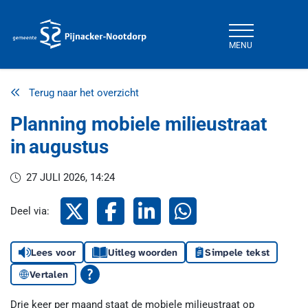
MENU
Gemeente Pijnacker-Nootdorp
Terug naar het overzicht
Planning mobiele milieustraat
in augustus
27 JULI 2026, 14:24
Deel via X
, opent in een nieuw tabblad
Deel via Facebook
, opent in een nieuw tabblad
Deel via LinkedIn
, opent in een nieuw tabblad
Deel via WhatsApp
, opent in een nieuw t
Deel via:
Lees voor
Uitleg woorden
Simpele tekst
Vertalen
Drie keer per maand staat de mobiele milieustraat op