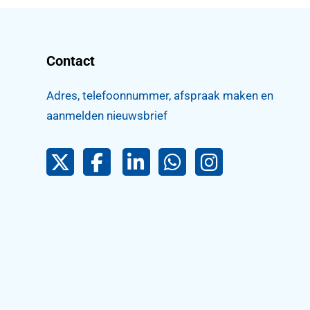
Contact
Adres, telefoonnummer, afspraak maken en
aanmelden nieuwsbrief
Pijnacker-Nootdorp op Twitter
Facebook
LinkedIn Pijnacker-Nootdorp
Pijnacker-Nootdorp 
Pijnacker-Noo