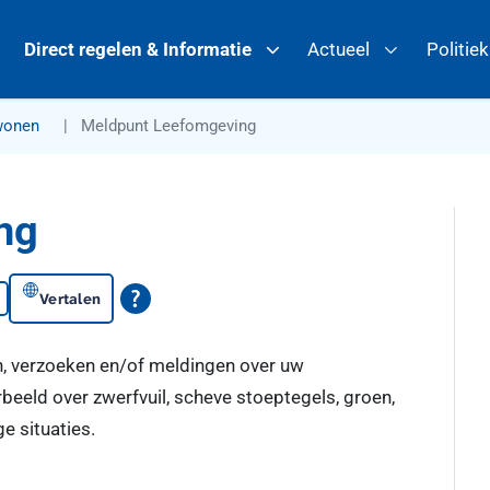
Direct regelen & Informatie
Actueel
Politie
wonen
Meldpunt Leefomgeving
ng
Vertalen
n, verzoeken en/of meldingen over uw
eeld over zwerfvuil, scheve stoeptegels, groen,
e situaties.