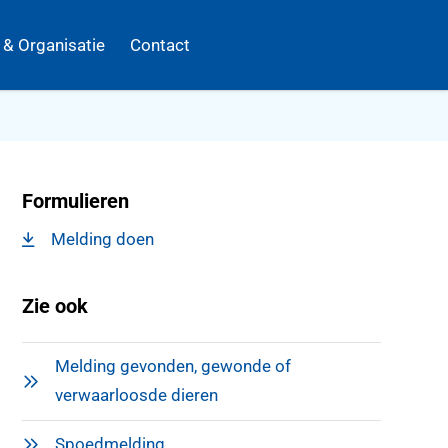
k & Organisatie
Contact
Formulieren
Melding doen
, opent in een nieuw tabblad
Zie ook
Melding gevonden, gewonde of
verwaarloosde dieren
Spoedmelding